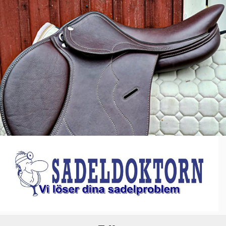
Hoppa
till
innehåll
SADELDOKTORN
Vi löser dina sadelproblem