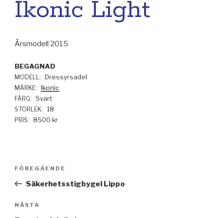
Ikonic Light
Årsmodell 2015
BEGAGNAD
Dressyrsadel
MODELL:
Ikonic
MÄRKE:
Svart
FÄRG:
18
STORLEK:
8500 kr
PRIS:
Inläggsnavigering
FÖREGÅENDE
Föregående
inlägg
Säkerhetsstigbygel Lippo
NÄSTA
Nästa