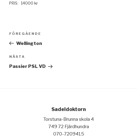
14000 kr
PRIS:
Inläggsnavigering
FÖREGÅENDE
Föregående
inlägg
Wellington
NÄSTA
Nästa
inlägg
Passier PSL VD
Sadeldoktorn
Torstuna-Brunna skola 4
749 72 Fjärdhundra
070-7209415