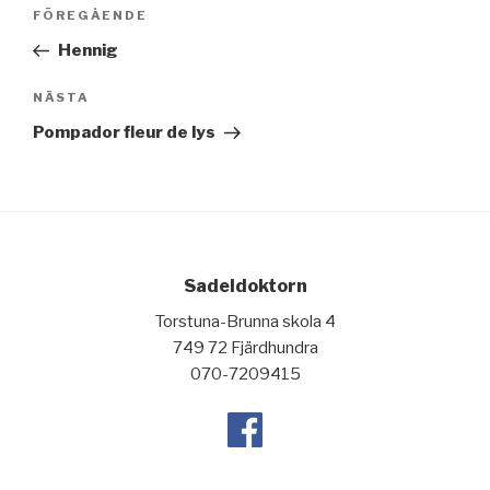
FÖREGÅENDE
Föregående
inlägg
Hennig
NÄSTA
Nästa
inlägg
Pompador fleur de lys
Sadeldoktorn
Torstuna-Brunna skola 4
749 72 Fjärdhundra
070-7209415