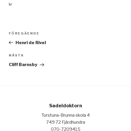
kr
Inläggsnavigering
FÖREGÅENDE
Föregående
inlägg
Henri de Rivel
NÄSTA
Nästa
inlägg
Cliff Barnsby
Sadeldoktorn
Torstuna-Brunna skola 4
749 72 Fjärdhundra
070-7209415