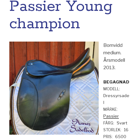
Passier Young
champion
Bomvidd
medium.
Årsmodell
2013.
BEGAGNAD
MODELL:
Dressyrsade
l
MÄRKE:
Passier
Svart
FÄRG:
16
STORLEK:
6500
PRIS: